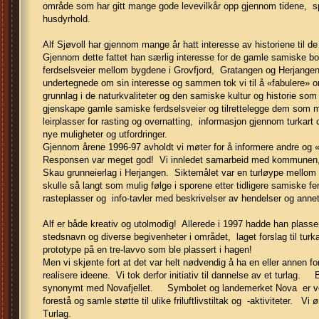
område som har gitt mange gode levevilkår opp gjennom tidene, spe
husdyrhold.
Alf Sjøvoll har gjennom mange år hatt interesse av historiene til d
Gjennom dette fattet han særlig interesse for de gamle samiske bo
ferdselsveier mellom bygdene i Grovfjord, Gratangen og Herjangen
undertegnede om sin interesse og sammen tok vi til å «fabulere» 
grunnlag i de naturkvaliteter og den samiske kultur og historie som 
gjenskape gamle samiske ferdselsveier og tilrettelegge dem som m
leirplasser for rasting og overnatting, informasjon gjennom turkart
nye muligheter og utfordringer.
Gjennom årene 1996-97 avholdt vi møter for å informere andre og «
Responsen var meget god! Vi innledet samarbeid med kommunen, 
Skau grunneierlag i Herjangen. Siktemålet var en turløype mellom
skulle så langt som mulig følge i sporene etter tidligere samiske fe
rasteplasser og info-tavler med beskrivelser av hendelser og annet 
Alf er både kreativ og utolmodig! Allerede i 1997 hadde han plasse
stedsnavn og diverse begivenheter i området, laget forslag til turk
prototype på en tre-lavvo som ble plassert i hagen!
Men vi skjønte fort at det var helt nødvendig å ha en eller annen f
realisere ideene. Vi tok derfor initiativ til dannelse av et turlag.
synonymt med Novafjellet. Symbolet og landemerket Nova er vel
forestå og samle støtte til ulike friluftlivstiltak og -aktiviteter. Vi
Turlag.