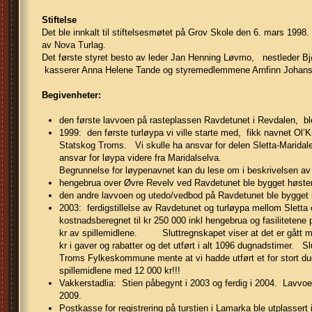
Stiftelse
Det ble innkalt til stiftelsesmøtet på Grov Skole den 6. mars 199
av Nova Turlag.
Det første styret besto av leder Jan Henning Løvmo, nestleder
kasserer Anna Helene Tande og styremedlemmene Arnfinn Johans
Begivenheter:
den første lavvoen på rasteplassen Ravdetunet i Revdalen, ble
1999: den første turløypa vi ville starte med, fikk navnet Ol’
Statskog Troms. Vi skulle ha ansvar for delen Sletta-Maridal
ansvar for løypa videre fra Maridalselva.
Begrunnelse for løypenavnet kan du lese om i beskrivelsen av 
hengebrua over Øvre Revelv ved Ravdetunet ble bygget høste
den andre lavvoen og utedo/vedbod på Ravdetunet ble bygget 
2003: ferdigstillelse av Ravdetunet og turløypa mellom Slett
kostnadsberegnet til kr 250 000 inkl hengebrua og fasiliteten
kr av spillemidlene. Sluttregnskapet viser at det er gått med
kr i gaver og rabatter og det utført i alt 1096 dugnadstimer.
Troms Fylkeskommune mente at vi hadde utført et for stort du
spillemidlene med 12 000 kr!!!
Vakkerstadlia: Stien påbegynt i 2003 og ferdig i 2004. Lavvoe
2009.
Postkasse for registrering på turstien i Lamarka ble utplassert 