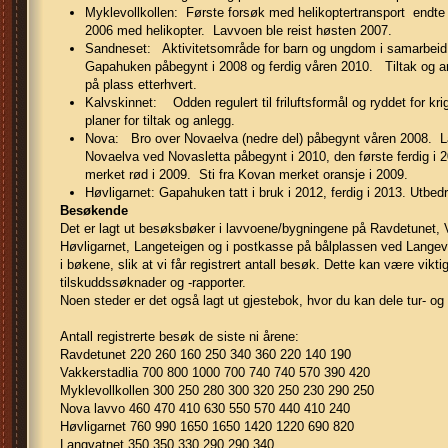
Myklevollkollen: Første forsøk med helikoptertransport endte 
2006 med helikopter. Lavvoen ble reist høsten 2007.
Sandneset: Aktivitetsområde for barn og ungdom i samarbei
Gapahuken påbegynt i 2008 og ferdig våren 2010. Tiltak og anl
på plass etterhvert.
Kalvskinnet: Odden regulert til friluftsformål og ryddet for k
planer for tiltak og anlegg.
Nova: Bro over Novaelva (nedre del) påbegynt våren 2008. L
Novaelva ved Novasletta påbegynt i 2010, den første ferdig i 
merket rød i 2009. Sti fra Kovan merket oransje i 2009.
Høvligarnet: Gapahuken tatt i bruk i 2012, ferdig i 2013. Utbedre
Besøkende
Det er lagt ut besøksbøker i lavvoene/bygningene på Ravdetunet, V
Høvligarnet, Langeteigen og i postkasse på bålplassen ved Langev
i bøkene, slik at vi får registrert antall besøk. Dette kan være vikt
tilskuddssøknader og -rapporter.
Noen steder er det også lagt ut gjestebok, hvor du kan dele tur- o
Antall registrerte besøk de siste ni årene:
Ravdetunet 220 260 160 250 340 360 220 140 190
Vakkerstadlia 700 800 1000 700 740 740 570 390 420
Myklevollkollen 300 250 280 300 320 250 230 290 250
Nova lavvo 460 470 410 630 550 570 440 410 240
Høvligarnet 760 990 1650 1650 1420 1220 690 820
Langvatnet 350 350 330 290 290 340