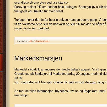
over disse elvene uten god assistanse.
Forøvrig melder YR om nedbør hele lørdagen. Sannsynligvis blir de
fuktig/våt og utrivelig tur over fjellet.
Turlaget finner det derfor best å avlyse marsjen denne gang. Vi bek
ut fra værforholdene slik de har vært og slik YR melder. Vi håper
under neste års marknad.
Skrevet av
jah
i
Ukategorisert
Markedsmarsjen
Markedet i Foldvik arrangeres den tredje helga i august. Vi vil gj
Grendehus på Bakkejord til Markedet lørdag 20.august med individu
10.30
NB: Værforbehold! Marsjen vil ikke bli gjennomført dersom dårlig 
Se mer detaljert informasjon, løypebeskrivelse og løypekart under
menylinja.