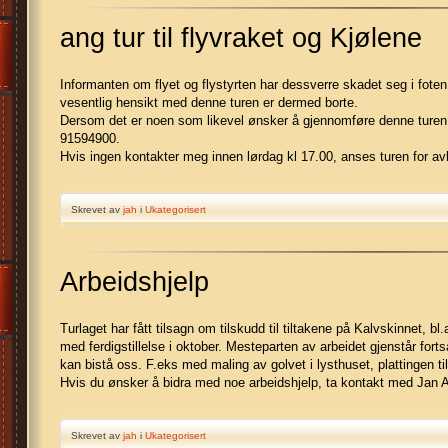
ang tur til flyvraket og Kjølene
Informanten om flyet og flystyrten har dessverre skadet seg i foten,
vesentlig hensikt med denne turen er dermed borte.
Dersom det er noen som likevel ønsker å gjennomføre denne turen,
91594900.
Hvis ingen kontakter meg innen lørdag kl 17.00, anses turen for avl
Skrevet av
jah
i
Ukategorisert
Arbeidshjelp
Turlaget har fått tilsagn om tilskudd til tiltakene på Kalvskinnet, bl
med ferdigstillelse i oktober. Mesteparten av arbeidet gjenstår for
kan bistå oss. F.eks med maling av golvet i lysthuset, plattingen til
Hvis du ønsker å bidra med noe arbeidshjelp, ta kontakt med Jan A
Skrevet av
jah
i
Ukategorisert